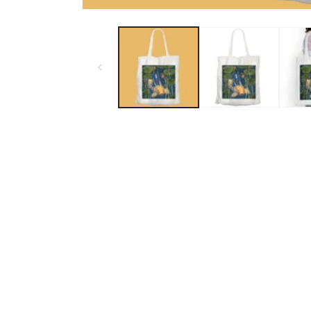
Ouvrir
le
média
1
dans
une
fenêtre
modale