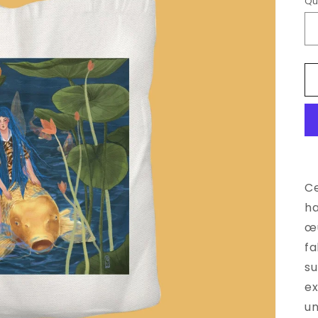
Qu
Ce
ha
œu
fa
su
ex
un