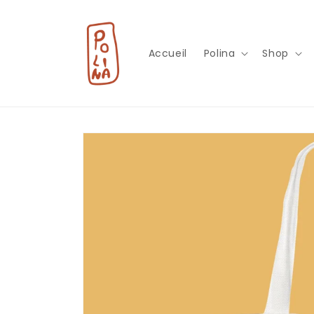
et
passer
au
contenu
Accueil
Polina
Shop
Passer aux
informations
produits