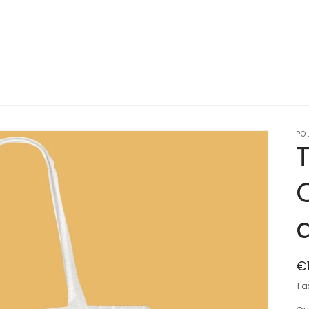
PO
Pr
€
h
Ta