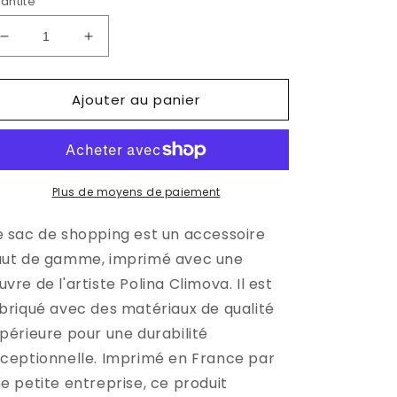
antité
Réduire
Augmenter
la
la
quantité
quantité
Ajouter au panier
de
de
Tote
Tote
Bag
Bag
-
-
Le
Le
Chemin
Chemin
Plus de moyens de paiement
de
de
la
la
 sac de shopping est un accessoire
découverte
découverte
ut de gamme, imprimé avec une
vre de l'artiste Polina Climova. Il est
briqué avec des matériaux de qualité
périeure pour une durabilité
ceptionnelle. Imprimé en France par
e petite entreprise, ce produit