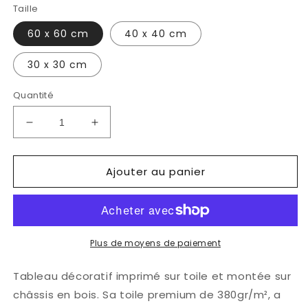
Taille
60 x 60 cm
40 x 40 cm
30 x 30 cm
Quantité
Réduire
Augmenter
la
la
quantité
quantité
Ajouter au panier
de
de
Tableau
Tableau
-
-
Les
Les
amants
amants
nocturnes
nocturnes
Plus de moyens de paiement
Tableau décoratif imprimé sur toile et montée sur
châssis en bois. Sa toile premium de 380gr/m², a