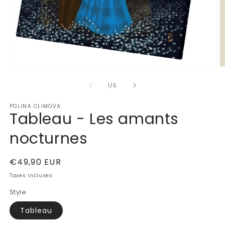
Ouvrir
Ou
le
le
de
média
m
1
/
5
1
2
dans
d
POLINA CLIMOVA
une
u
Tableau - Les amants
fenêtre
fe
modale
m
nocturnes
Prix
€49,90 EUR
habituel
Taxes incluses.
Style
Tableau