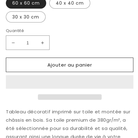
60 x 60 cm
40 x 40 cm
30 x 30 cm
Quantité
Réduire
Augmenter
la
la
quantité
quantité
Ajouter au panier
de
de
Tableau
Tableau
-
-
Le
Le
Romantique
Romantique
Tableau décoratif imprimé sur toile et montée sur
châssis en bois. Sa toile premium de 380gr/m², a
été sélectionnée pour sa durabilité et sa qualité,
assurant ainsi une longue durée de vie à votre