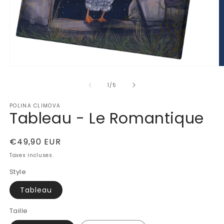
Ouvrir
Ou
le
le
de
média
m
1
/
5
1
2
dans
d
POLINA CLIMOVA
une
u
Tableau - Le Romantique
fenêtre
fe
modale
m
Prix
€49,90 EUR
habituel
Taxes incluses.
Style
Tableau
Taille