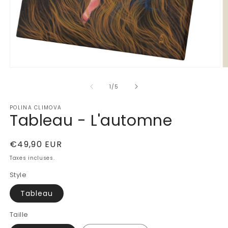
Ouvrir
Ou
le
le
de
média
m
1
/
5
1
2
dans
d
POLINA CLIMOVA
une
u
Tableau - L'automne
fenêtre
fe
modale
m
Prix
€49,90 EUR
habituel
Taxes incluses.
Style
Tableau
Taille