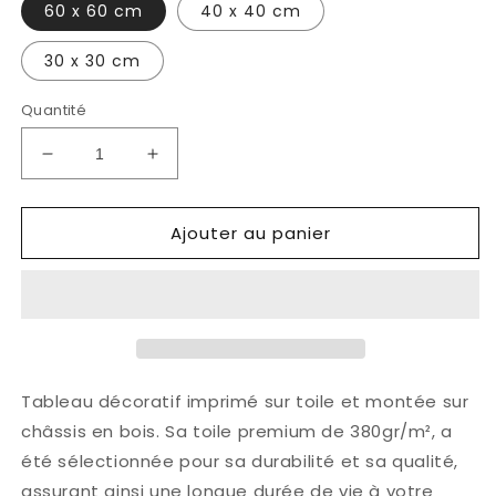
60 x 60 cm
40 x 40 cm
30 x 30 cm
Quantité
Réduire
Augmenter
la
la
quantité
quantité
Ajouter au panier
de
de
Tableau
Tableau
-
-
L&#39;automne
L&#39;automne
Tableau décoratif imprimé sur toile et montée sur
châssis en bois. Sa toile premium de 380gr/m², a
été sélectionnée pour sa durabilité et sa qualité,
assurant ainsi une longue durée de vie à votre