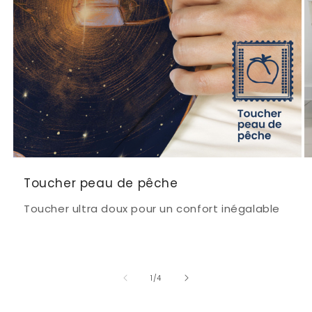
Toucher peau de pêche
Toucher ultra doux pour un confort inégalable
de
1
/
4