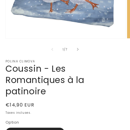
Ouvrir
Ou
le
le
de
média
m
1
/
7
1
2
dans
d
POLINA CLIMOVA
une
u
Coussin - Les
fenêtre
fe
modale
m
Romantiques à la
patinoire
Prix
€14,90 EUR
habituel
Taxes incluses.
Option