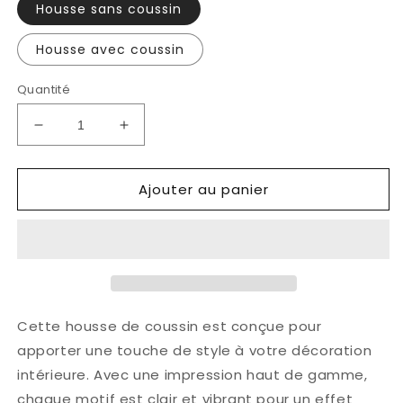
Housse sans coussin
Housse avec coussin
Quantité
Réduire
Augmenter
la
la
quantité
quantité
Ajouter au panier
de
de
Coussin
Coussin
-
-
Les
Les
Romantiques
Romantiques
à
à
la
la
patinoire
patinoire
Cette housse de coussin est conçue pour
apporter une touche de style à votre décoration
intérieure. Avec une impression haut de gamme,
chaque motif est clair et vibrant pour un effet