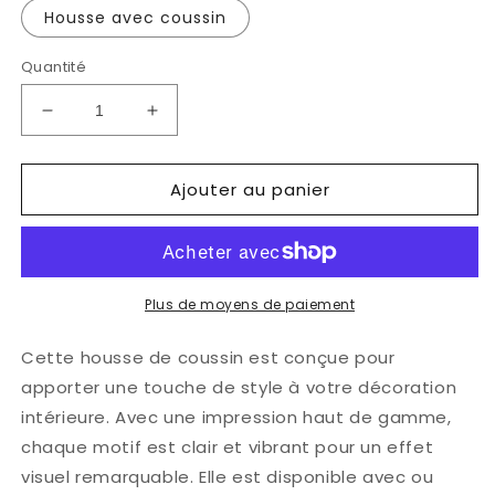
Housse avec coussin
Quantité
Réduire
Augmenter
la
la
quantité
quantité
Ajouter au panier
de
de
Coussin
Coussin
-
-
Le
Le
poids
poids
de
de
Plus de moyens de paiement
l&#39;espoir
l&#39;espoir
Cette housse de coussin est conçue pour
apporter une touche de style à votre décoration
intérieure. Avec une impression haut de gamme,
chaque motif est clair et vibrant pour un effet
visuel remarquable. Elle est disponible avec ou