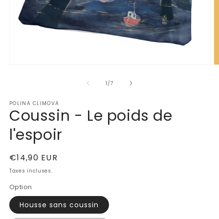
Ouvrir
Ou
le
le
de
média
m
1
/
7
1
2
dans
d
POLINA CLIMOVA
une
u
Coussin - Le poids de
fenêtre
fe
modale
m
l'espoir
Prix
€14,90 EUR
habituel
Taxes incluses.
Option
Housse sans coussin