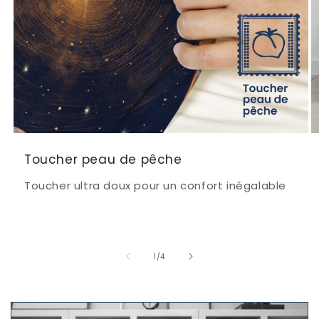
Toucher peau de pêche
Toucher ultra doux pour un confort inégalable
de
1
/
4