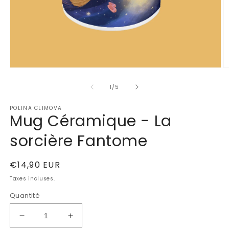
Ouvrir
Ou
le
le
de
média
m
1
/
5
1
2
dans
d
POLINA CLIMOVA
une
u
Mug Céramique - La
fenêtre
fe
modale
m
sorcière Fantome
Prix
€14,90 EUR
habituel
Taxes incluses.
Quantité
Réduire
Augmenter