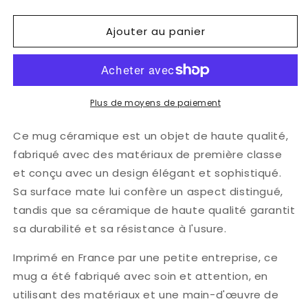
la
la
quantité
quantité
Ajouter au panier
de
de
Mug
Mug
Céramique
Céramique
-
-
La
La
sorcière
sorcière
Plus de moyens de paiement
Fantome
Fantome
Ce mug céramique est un objet de haute qualité,
fabriqué avec des matériaux de première classe
et conçu avec un design élégant et sophistiqué.
Sa surface mate lui confère un aspect distingué,
tandis que sa céramique de haute qualité garantit
sa durabilité et sa résistance à l'usure.
Imprimé en France par une petite entreprise, ce
mug a été fabriqué avec soin et attention, en
utilisant des matériaux et une main-d'œuvre de