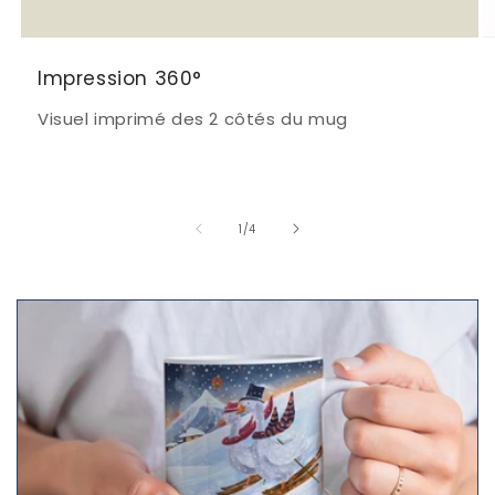
Impression 360°
Visuel imprimé des 2 côtés du mug
de
1
/
4