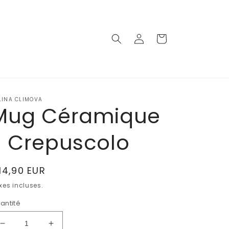
Connexion
Panier
LINA CLIMOVA
Mug Céramique
- Crepuscolo
ix
14,90 EUR
abituel
xes incluses.
antité
Réduire
Augmenter