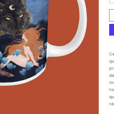
Ce
qu
pr
de
ma
ta
qu
ré