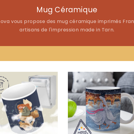
Mug Céramique
imova vous propose des mug céramique imprimés Fran
artisans de l'impression made in Tarn.