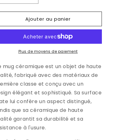
la
la
quantité
quantité
Ajouter au panier
de
de
Mug
Mug
Céramique
Céramique
-
-
Crepuscolo
Crepuscolo
Plus de moyens de paiement
 mug céramique est un objet de haute
alité, fabriqué avec des matériaux de
emière classe et conçu avec un
sign élégant et sophistiqué. Sa surface
te lui confère un aspect distingué,
ndis que sa céramique de haute
alité garantit sa durabilité et sa
sistance à l'usure.