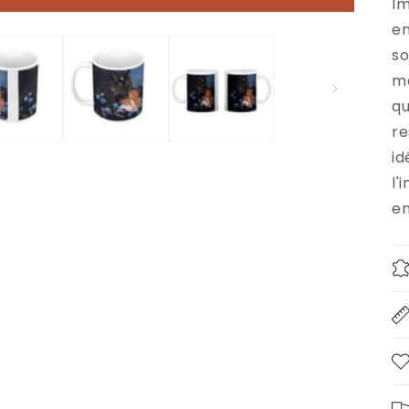
Im
en
so
ma
qu
re
id
l'
en