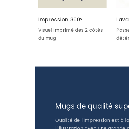
Impression 360°
Lava
Visuel imprimé des 2 côtés
Passe
du mug
détér
Mugs de qualité sup
Qualité de l'impression est à l
l'illustration avec une grande