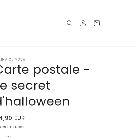
Connexion
Panier
LINA CLIMOVA
Carte postale -
Le secret
d'halloween
ix
4,90 EUR
abituel
xes incluses.