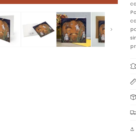
ca
Po
ca
po
si
pr