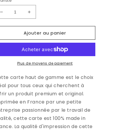
antité
Réduire
Augmenter
la
la
quantité
quantité
Ajouter au panier
de
de
Carte
Carte
postale
postale
-
-
Le
Le
secret
secret
Plus de moyens de paiement
d&#39;halloween
d&#39;halloween
tte carte haut de gamme est le choix
éal pour tous ceux qui cherchent à
frir un produit premium et original.
primée en France par une petite
treprise passionnée par le travail de
alité, cette carte est 100% made in
ance. La qualité d'impression de cette