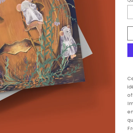
Qu
Ce
id
of
Im
en
qu
Fr