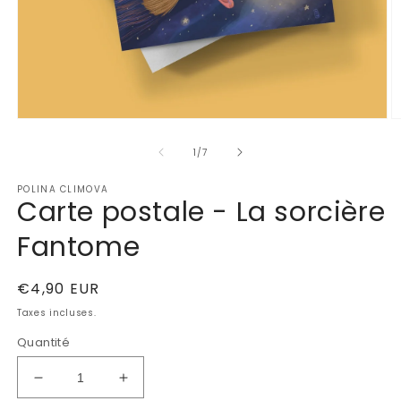
Ouvrir
Ou
le
le
de
média
m
1
/
7
1
2
dans
d
POLINA CLIMOVA
une
u
Carte postale - La sorcière
fenêtre
fe
modale
m
Fantome
Prix
€4,90 EUR
habituel
Taxes incluses.
Quantité
Réduire
Augmenter