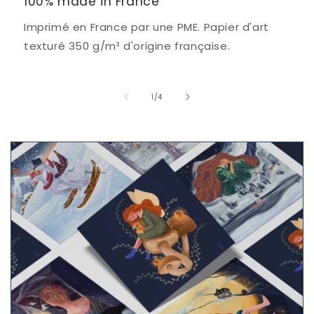
100% made in France
Imprimé en France par une PME. Papier d'art
texturé 350 g/m² d'origine française.
de
1
/
4