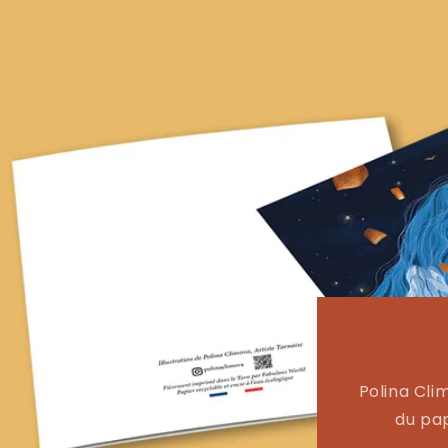
Polina Cli
du pap