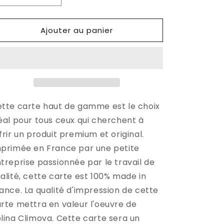
la
la
quantité
quantité
Ajouter au panier
de
de
Carte
Carte
postale
postale
-
-
Filo
Filo
di
di
Arianna
Arianna
tte carte haut de gamme est le choix
éal pour tous ceux qui cherchent à
frir un produit premium et original.
primée en France par une petite
treprise passionnée par le travail de
alité, cette carte est 100% made in
ance. La qualité d'impression de cette
rte mettra en valeur l'oeuvre de
lina Climova. Cette carte sera un