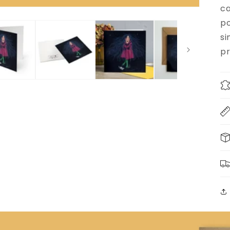
ca
po
si
pr