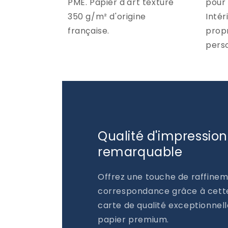
PME. Papier d'art texturé
pour 
350 g/m² d'origine
Intér
française.
prop
perso
Qualité d'impression
remarquable
Offrez une touche de raffinem
correspondance grâce à cett
carte de qualité exceptionnell
papier premium.