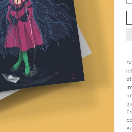
Ce
id
of
Im
en
qu
Fr
ca
Po