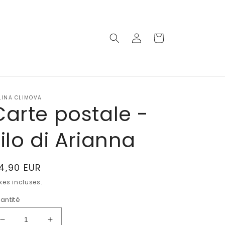
Connexion
Panier
LINA CLIMOVA
Carte postale -
Filo di Arianna
ix
4,90 EUR
abituel
xes incluses.
antité
Réduire
Augmenter