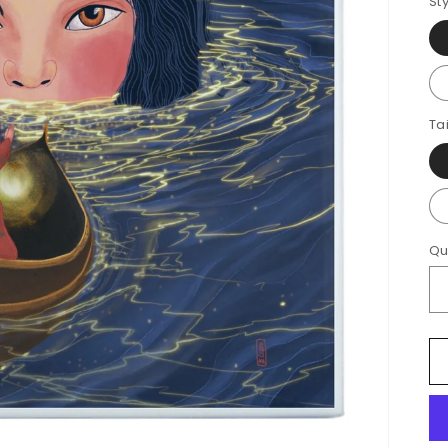
St
Tai
Qu