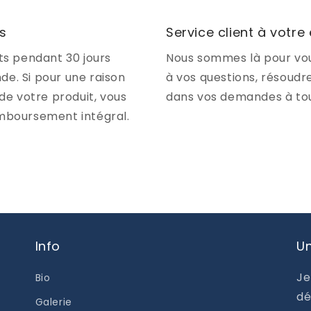
rs
Service client à votre
ts pendant 30 jours
Nous sommes là pour vou
e. Si pour une raison
à vos questions, résoudr
de votre produit, vous
dans vos demandes à to
emboursement intégral.
Info
Un
Je
Bio
dé
Galerie