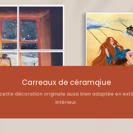
Carreaux de céramqiue
 cette décoration originale aussi bien adaptée en exté
intérieur.