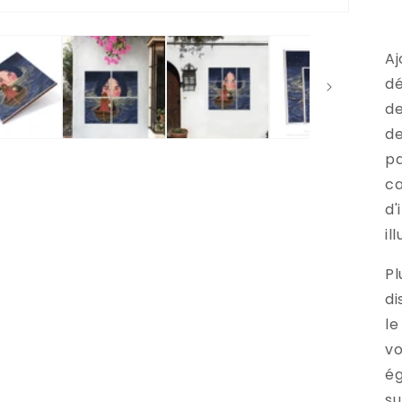
Aj
dé
de
de
pa
ca
d'
il
Pl
di
le
vo
ég
su